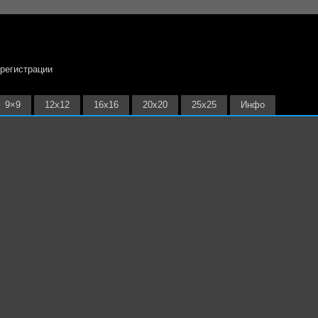
 регистрации
9×9
12х12
16х16
20х20
25х25
Инфо