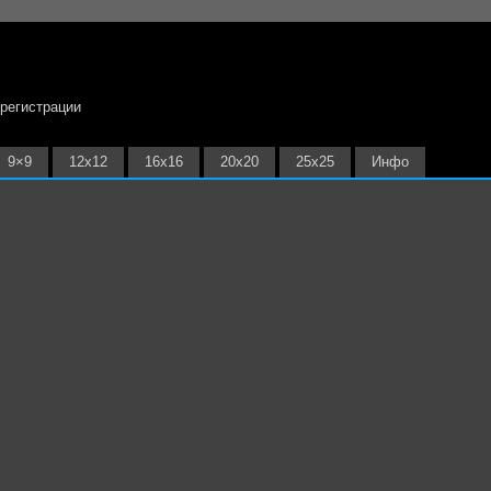
 регистрации
9×9
12х12
16х16
20х20
25х25
Инфо