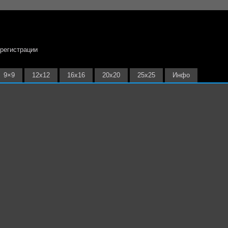
 регистрации
9×9
12х12
16х16
20х20
25х25
Инфо