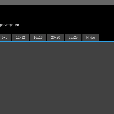
 регистрации
9×9
12х12
16х16
20х20
25х25
Инфо