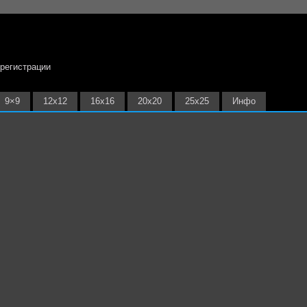
 регистрации
9×9
12х12
16х16
20х20
25х25
Инфо