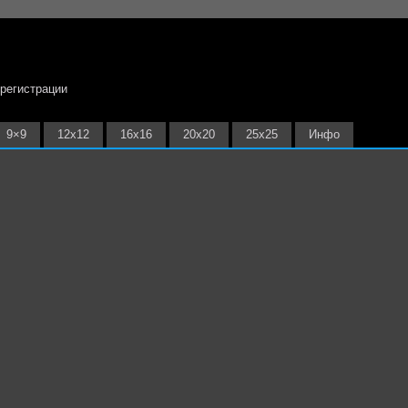
 регистрации
9×9
12х12
16х16
20х20
25х25
Инфо