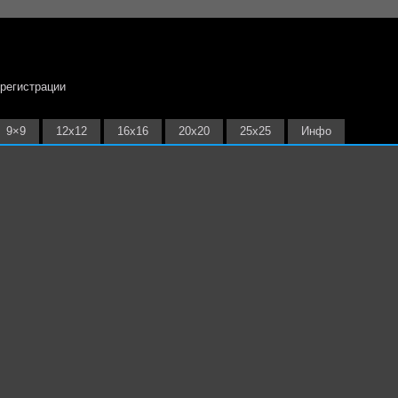
 регистрации
9×9
12х12
16х16
20х20
25х25
Инфо