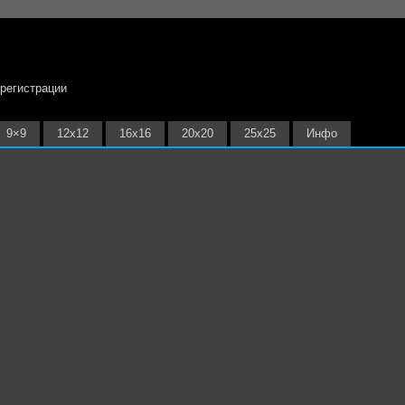
 регистрации
9×9
12х12
16х16
20х20
25х25
Инфо