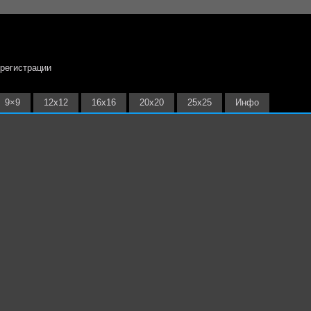
 регистрации
9×9
12х12
16х16
20х20
25х25
Инфо