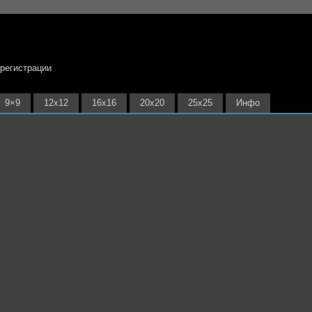
 регистрации
9×9
12х12
16х16
20х20
25х25
Инфо