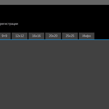
 регистрации
9×9
12х12
16х16
20х20
25х25
Инфо