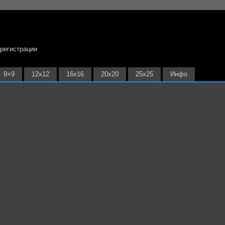
 регистрации
9×9
12х12
16х16
20х20
25х25
Инфо