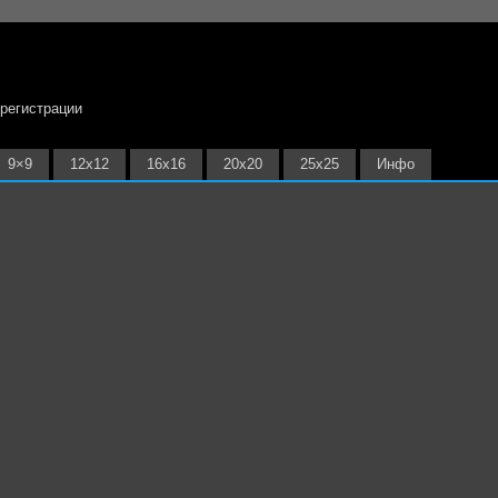
 регистрации
9×9
12х12
16х16
20х20
25х25
Инфо