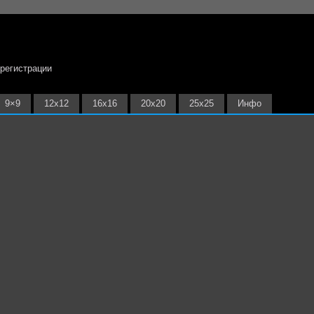
 регистрации
9×9
12х12
16х16
20х20
25х25
Инфо