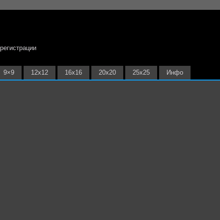
 регистрации
9×9
12х12
16х16
20х20
25х25
Инфо