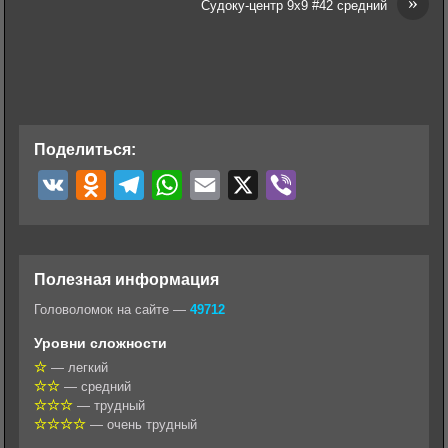
»
Судоку-центр 9х9 #42 средний
Поделиться:
V
O
T
W
E
X
V
K
d
e
h
m
i
n
l
a
a
b
o
e
t
i
e
Полезная информация
k
g
s
l
r
Головоломок на сайте —
49712
l
r
A
Уровни сложности
a
a
p
— легкий
— средний
s
m
p
— трудный
s
— очень трудный