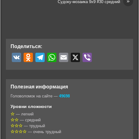
»
Судоку-мозаика 9х9 #30 средний
Поделиться:
V
O
T
W
E
X
V
K
d
e
h
m
i
n
l
a
a
b
o
e
t
i
e
Полезная информация
k
g
s
l
r
Головоломок на сайте —
49698
l
r
A
Уровни сложности
a
a
p
— легкий
— средний
s
m
p
— трудный
s
— очень трудный