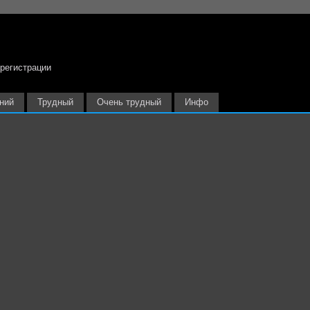
 регистрации
ний
Трудный
Очень трудный
Инфо