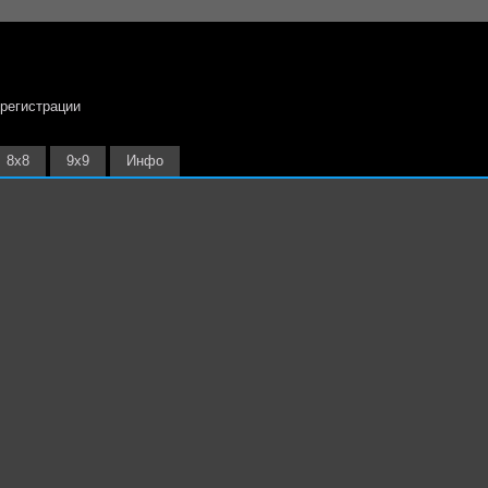
 регистрации
8х8
9х9
Инфо