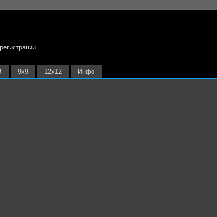
 регистрации
8
9х9
12х12
Инфо