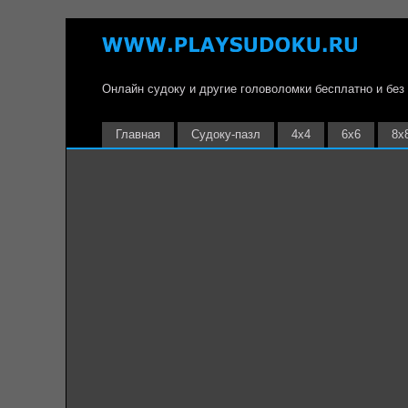
Онлайн судоку и другие головоломки бесплатно и без
Главная
Судоку-пазл
4х4
6х6
8х