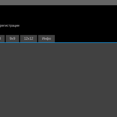
 регистрации
8
9х9
12х12
Инфо