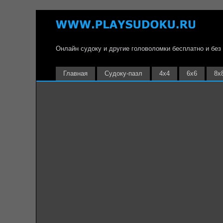
Онлайн судоку и другие головоломки бесплатно и без
Главная
Судоку-пазл
4х4
6х6
8х