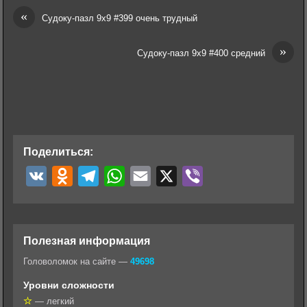
«
Судоку-пазл 9х9 #399 очень трудный
»
Судоку-пазл 9х9 #400 средний
Поделиться:
V
O
T
W
E
X
V
K
d
e
h
m
i
n
l
a
a
b
o
e
t
i
e
Полезная информация
k
g
s
l
r
Головоломок на сайте —
49698
l
r
A
Уровни сложности
a
a
p
— легкий