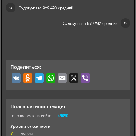
«
Судоку-пазл 9х9 #90 средний
»
Судоку-пазл 9х9 #92 средний
Поделиться:
V
O
T
W
E
X
V
K
d
e
h
m
i
n
l
a
a
b
o
e
t
i
e
Полезная информация
k
g
s
l
r
Головоломок на сайте —
49690
l
r
A
Уровни сложности
a
a
p
— легкий