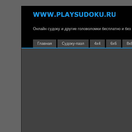
Онлайн судоку и другие головоломки бесплатно и без
Главная
Судоку-пазл
4х4
6х6
8х