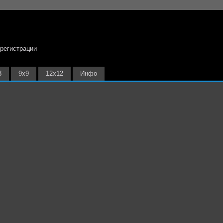
 регистрации
8
9х9
12х12
Инфо