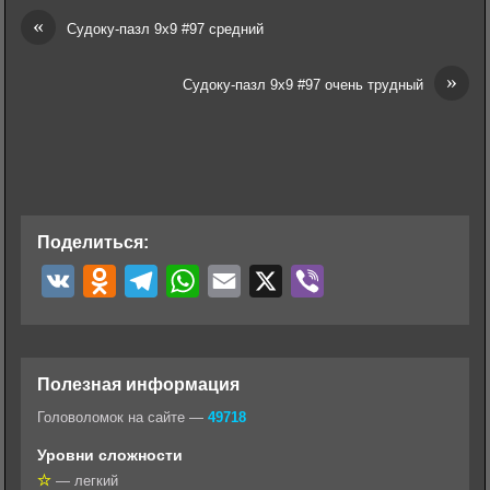
«
Судоку-пазл 9х9 #97 средний
»
Судоку-пазл 9х9 #97 очень трудный
Поделиться:
V
O
T
W
E
X
V
K
d
e
h
m
i
n
l
a
a
b
o
e
t
i
e
Полезная информация
k
g
s
l
r
Головоломок на сайте —
49718
l
r
A
Уровни сложности
a
a
p
— легкий