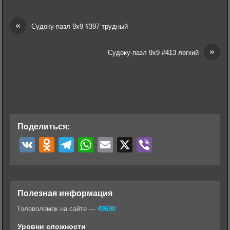
«
Судоку-пазл 9х9 #397 трудный
»
Судоку-пазл 9х9 #413 легкий
Поделиться:
V
O
T
W
E
X
V
K
d
e
h
m
i
n
l
a
a
b
o
e
t
i
e
Полезная информация
k
g
s
l
r
Головоломок на сайте —
49690
l
r
A
Уровни сложности