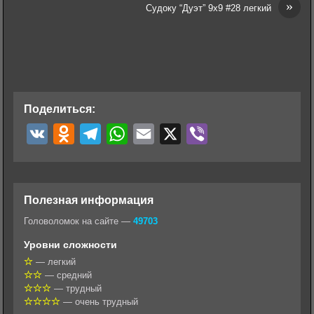
»
Судоку “Дуэт” 9х9 #28 легкий
Поделиться:
V
O
T
W
E
X
V
K
d
e
h
m
i
n
l
a
a
b
o
e
t
i
e
Полезная информация
k
g
s
l
r
Головоломок на сайте —
49703
l
r
A
Уровни сложности
a
a
p
— легкий
— средний
s
m
p
— трудный
s
— очень трудный