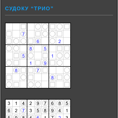
СУДОКУ “ТРИО”