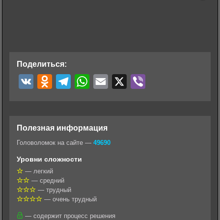
Поделиться:
V
O
T
W
E
X
V
K
d
e
h
m
i
n
l
a
a
b
o
e
t
i
e
Полезная информация
k
g
s
l
r
Головоломок на сайте —
49690
l
r
A
Уровни сложности
a
a
p
— легкий
— средний
s
m
p
— трудный
s
— очень трудный
n
— содержит процесс решения