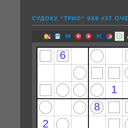
СУДОКУ “ТРИО” 9Х9 #37 ОЧ