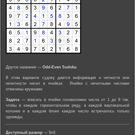
Другое название —
Odd-Even Sudoku
.
В этом варианте судоку дается информация о четности или
нечетности чисел в ячейках. Ячейки с нечетными числами
отмечены кружками.
Задача
— вписать в ячейки головоломки числа от 1 до 9 так,
чтобы в каждом горизонтальном ряду, в каждой вертикальной
колонке и в каждом блоке каждое число встречалось только
однажды.
Доступный размер
— 9х9.