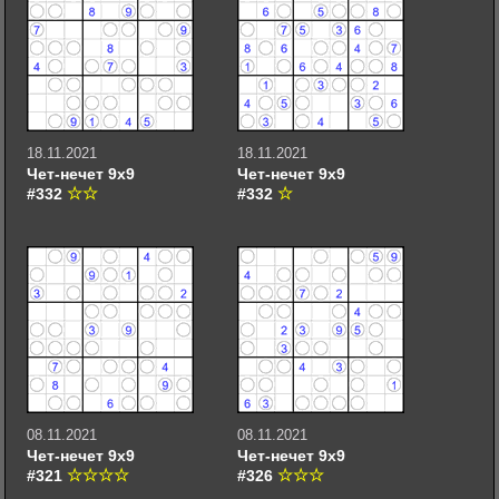
18.11.2021
18.11.2021
Чет-нечет 9х9
Чет-нечет 9х9
#332
#332
08.11.2021
08.11.2021
Чет-нечет 9х9
Чет-нечет 9х9
#321
#326