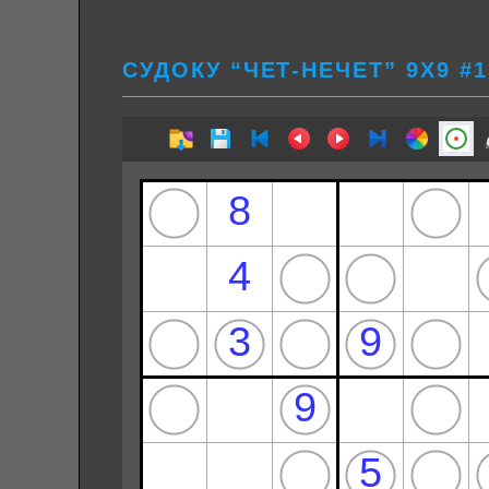
СУДОКУ “ЧЕТ-НЕЧЕТ” 9Х9 #