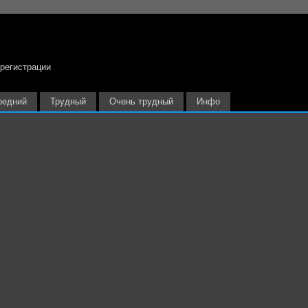
 регистрации
редний
Трудный
Очень трудный
Инфо