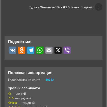
»
Судоку “Чет-нечет” 9х9 #335 очень трудный
Поделиться:
V
O
T
W
E
X
V
K
d
e
h
m
i
n
l
a
a
b
o
e
t
i
e
Полезная информация
k
g
s
l
r
Головоломок на сайте —
49712
l
r
A
Уровни сложности
a
a
p
— легкий
— средний
s
m
p
— трудный