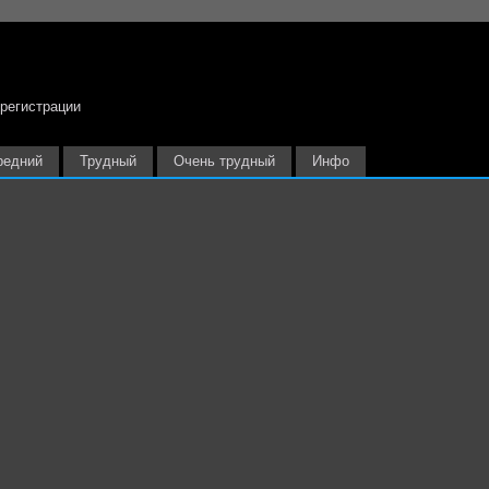
 регистрации
редний
Трудный
Очень трудный
Инфо