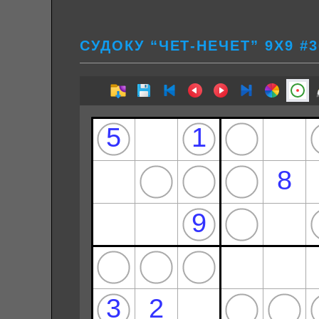
СУДОКУ “ЧЕТ-НЕЧЕТ” 9Х9 #