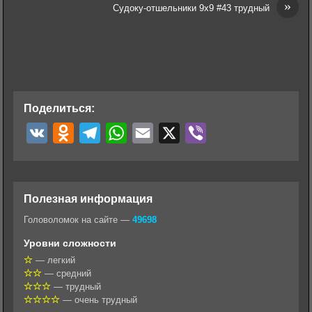
»
Судоку-отшельники 9х9 #43 трудный
Поделиться:
V
O
T
W
E
X
V
K
d
e
h
m
i
n
l
a
a
b
o
e
t
i
e
Полезная информация
k
g
s
l
r
Головоломок на сайте —
49698
l
r
A
Уровни сложности
a
a
p
— легкий
— средний
s
m
p
— трудный
s
— очень трудный