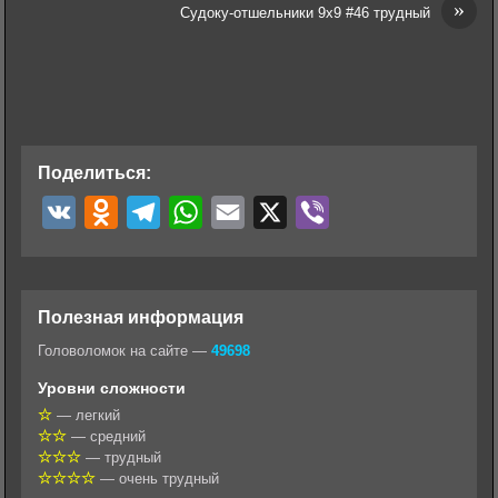
»
Судоку-отшельники 9х9 #46 трудный
Поделиться:
V
O
T
W
E
X
V
K
d
e
h
m
i
n
l
a
a
b
o
e
t
i
e
Полезная информация
k
g
s
l
r
Головоломок на сайте —
49698
l
r
A
Уровни сложности
a
a
p
— легкий
— средний
s
m
p
— трудный
s
— очень трудный