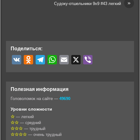
»
Судоку-отшельники 9х9 #43 легкий
Поделиться:
V
O
T
W
E
X
V
K
d
e
h
m
i
n
l
a
a
b
o
e
t
i
e
Полезная информация
k
g
s
l
r
Головоломок на сайте —
49690
l
r
A
Уровни сложности
a
a
p
— легкий
— средний
s
m
p
— трудный
s
— очень трудный