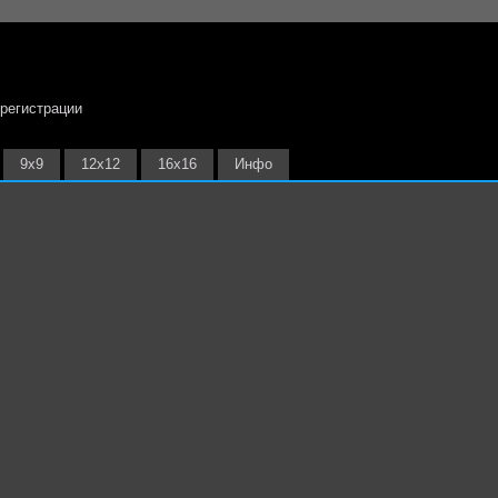
 регистрации
9х9
12х12
16х16
Инфо