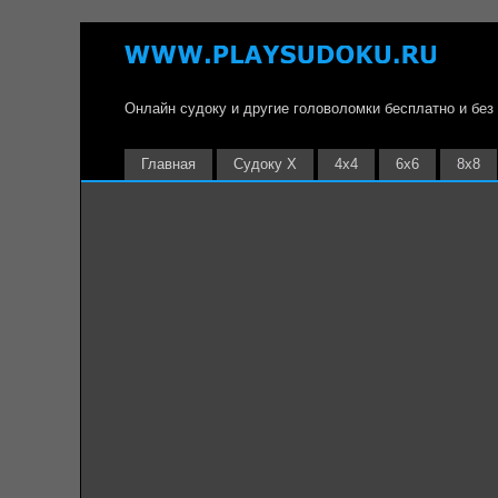
Онлайн судоку и другие головоломки бесплатно и без
Главная
Судоку Х
4х4
6х6
8х8