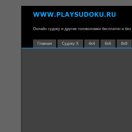
Онлайн судоку и другие головоломки бесплатно и без
Главная
Судоку Х
4х4
6х6
8х8