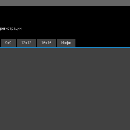
 регистрации
9х9
12х12
16х16
Инфо