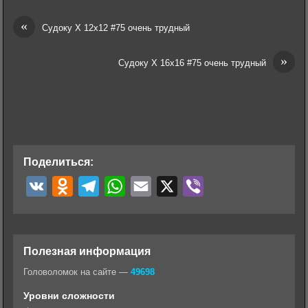
«
Судоку Х 12х12 #75 очень трудный
»
Судоку Х 16х16 #75 очень трудный
Поделиться:
V
O
T
W
E
X
V
K
d
e
h
m
i
n
l
a
a
b
o
e
t
i
e
Полезная информация
k
g
s
l
r
Головоломок на сайте —
49698
l
r
A
Уровни сложности