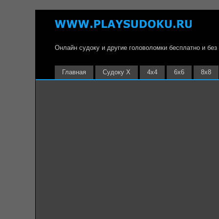
Онлайн судоку и другие головоломки бесплатно и без
Главная
Судоку Х
4х4
6х6
8х8