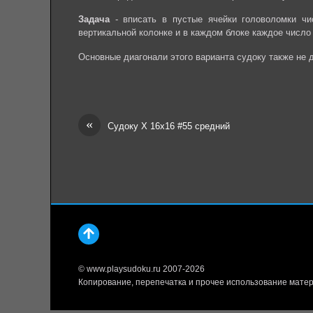
Задача
- вписать в пустые ячейки головоломки чи
вертикальной колонке и в каждом блоке каждое число
Основные диагонали этого варианта судоку также не
«
Судоку Х 16х16 #55 средний
© www.playsudoku.ru 2007-2026
Копирование, перепечатка и прочее использование матер