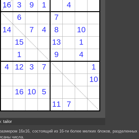
 tailor
размером 16х16, состоящий из 16-ти более мелких блоков, разделенных 
исаны числа.