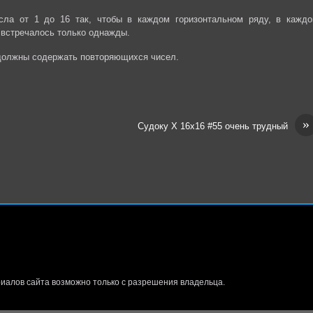
сла от 1 до 16 так, чтобы в каждом горизонтальном ряду, в каждо
 встречалось только однажды.
 должны содержать повторяющихся чисел.
»
Судоку Х 16х16 #55 очень трудный
иалов сайта возможно только с разрешения владельца.