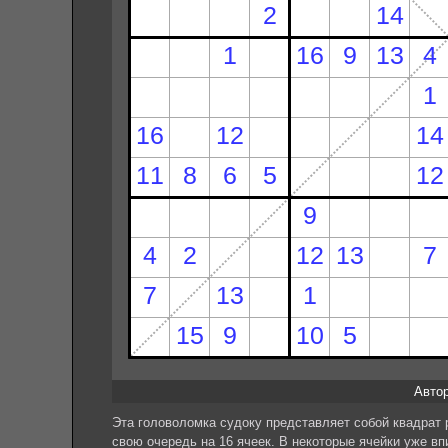
Автор:
Эта головоломка судоку представляет собой квадрат 
свою очередь на 16 ячеек. В некоторые ячейки уже вп