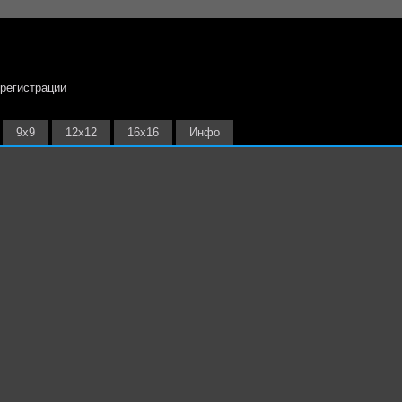
 регистрации
9х9
12х12
16х16
Инфо