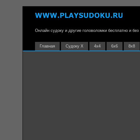
Онлайн судоку и другие головоломки бесплатно и без
Главная
Судоку Х
4х4
6х6
8х8