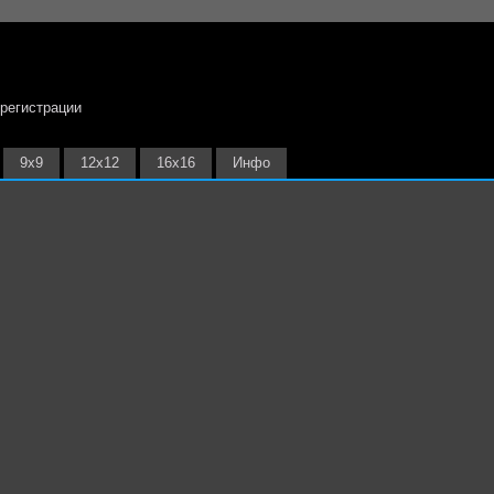
 регистрации
9х9
12х12
16х16
Инфо