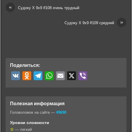
«
Судоку Х 9х9 #108 очень трудный
»
Судоку Х 9х9 #109 средний
Поделиться:
V
O
T
W
E
X
V
K
d
e
h
m
i
n
l
a
a
b
o
e
t
i
e
Полезная информация
k
g
s
l
r
Головоломок на сайте —
49690
l
r
A
Уровни сложности
a
a
p
— легкий