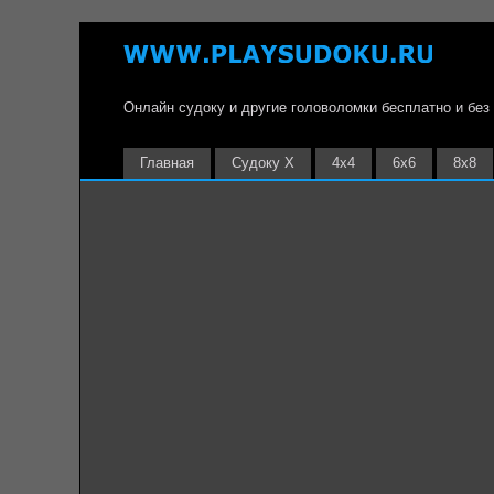
Онлайн судоку и другие головоломки бесплатно и без
Главная
Судоку Х
4х4
6х6
8х8