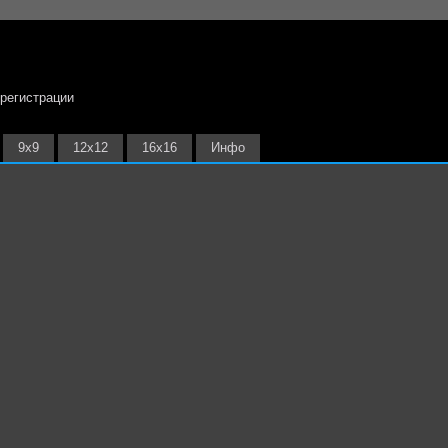
 регистрации
9х9
12х12
16х16
Инфо