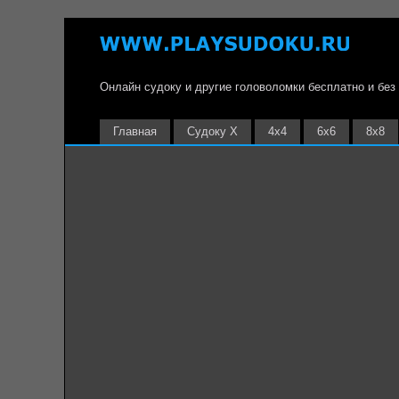
Онлайн судоку и другие головоломки бесплатно и без
Главная
Судоку Х
4х4
6х6
8х8