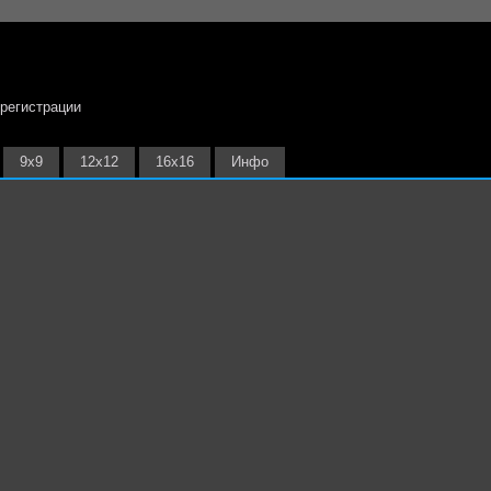
 регистрации
9х9
12х12
16х16
Инфо