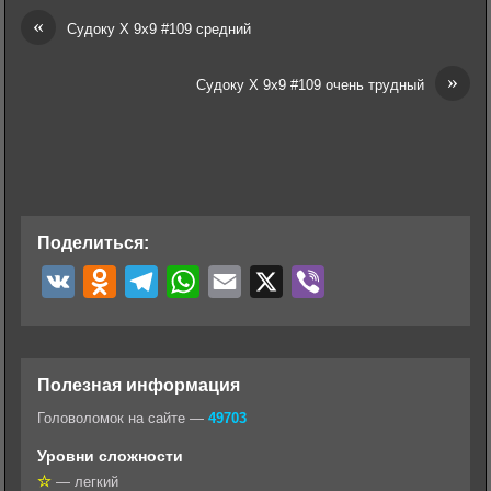
«
Судоку Х 9х9 #109 средний
»
Судоку Х 9х9 #109 очень трудный
Поделиться:
V
O
T
W
E
X
V
K
d
e
h
m
i
n
l
a
a
b
o
e
t
i
e
Полезная информация
k
g
s
l
r
Головоломок на сайте —
49703
l
r
A
Уровни сложности
a
a
p
— легкий