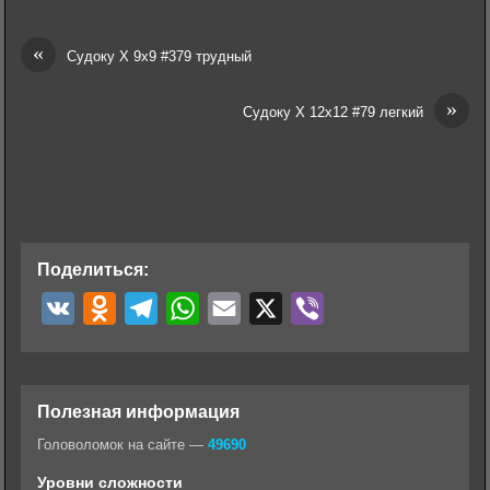
«
Судоку Х 9х9 #379 трудный
»
Судоку Х 12х12 #79 легкий
Поделиться:
V
O
T
W
E
X
V
K
d
e
h
m
i
n
l
a
a
b
o
e
t
i
e
Полезная информация
k
g
s
l
r
Головоломок на сайте —
49690
l
r
A
Уровни сложности