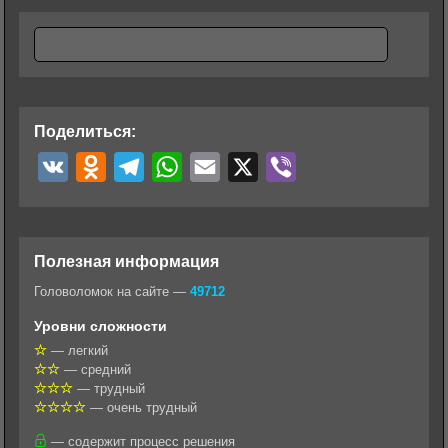
Поделиться:
V
O
T
W
E
X
V
K
d
e
h
m
i
n
l
a
a
b
o
e
t
i
e
Полезная информация
k
g
s
l
r
Головоломок на сайте —
49712
l
r
A
Уровни сложности
a
a
p
— легкий
— средний
s
m
p
— трудный
s
— очень трудный
n
— содержит процесс решения