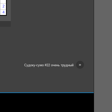
»
Судоку-сумо #22 очень трудный