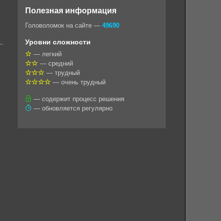
o
e
t
i
e
Полезная информация
k
g
s
l
r
Головоломок на сайте —
49690
l
r
A
Уровни сложности
a
a
p
— легкий
— средний
s
m
p
— трудный
s
— очень трудный
n
— содержит процесс решения
— обновляется регулярно
i
k
i